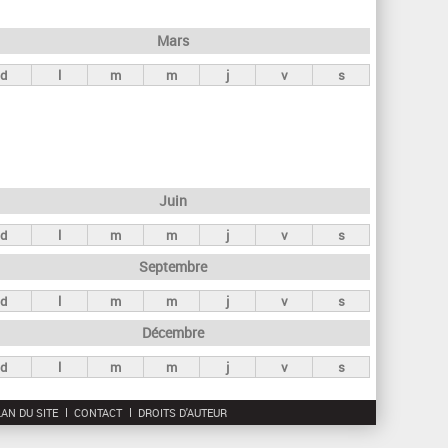
h
e
Mars
r
d
l
m
m
j
v
s
c
h
e
Juin
d
l
m
m
j
v
s
Septembre
d
l
m
m
j
v
s
Décembre
d
l
m
m
j
v
s
AN DU SITE
CONTACT
DROITS D'AUTEUR