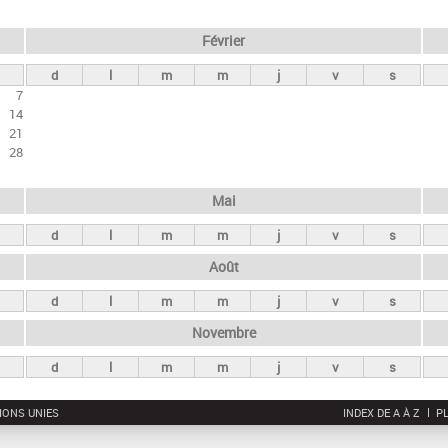
Février
d
l
m
m
j
v
s
7
14
21
28
Mai
d
l
m
m
j
v
s
Août
d
l
m
m
j
v
s
Novembre
d
l
m
m
j
v
s
IONS UNIES
INDEX DE A À Z
PL