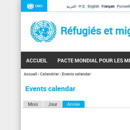
ONU
العربية
中文
English
Français
Русский
Réfugiés et mi
ACCUEIL
PACTE MONDIAL POUR LES M
Accueil
›
Calendrier
›
Events calendar
Vous
êtes
Events calendar
ici
O
Mois
Jour
Année
(onglet actif)
n
g
l