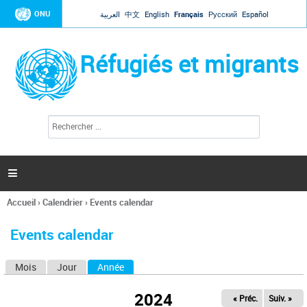
Jump to navigation
ONU
العربية
中文
English
Français
Русский
Español
Réfugiés et migrants
R
F
e
o
c
r
h
e
m
r

u
c
l
h
Accueil
›
Calendrier
›
Events calendar
a
e
Vous
r
i
êtes
r
Events calendar
ici
e
d
Mois
Jour
Année
(onglet actif)
O
e
r
n
e
2024
« Préc.
Suiv. »
g