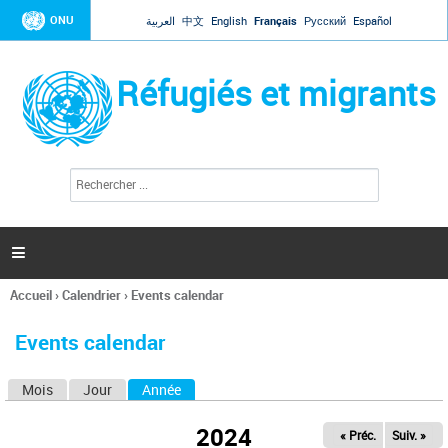
Jump to navigation
ONU
العربية
中文
English
Français
Русский
Español
Réfugiés et migrants
R
F
e
o
c
r
h
e
m
r

u
c
l
h
Accueil
›
Calendrier
›
Events calendar
a
e
Vous
r
i
êtes
r
Events calendar
ici
e
d
Mois
Jour
Année
(onglet actif)
O
e
r
n
e
2024
« Préc.
Suiv. »
g