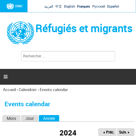
Jump to navigation
ONU
العربية
中文
English
Français
Русский
Español
Réfugiés et migrants
R
F
e
o
c
r
h
e
m
r

u
c
l
h
Accueil
›
Calendrier
›
Events calendar
a
e
Vous
r
i
êtes
r
Events calendar
ici
e
d
Mois
Jour
Année
(onglet actif)
O
e
r
n
e
2024
« Préc.
Suiv. »
g