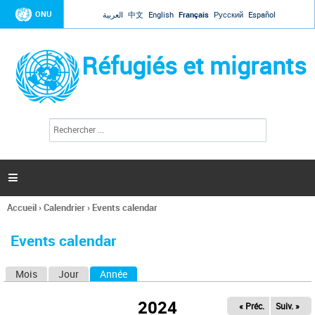
Jump to navigation
ONU
العربية
中文
English
Français
Русский
Español
Réfugiés et migrants
R
F
e
o
c
r
h
e
m
r

u
c
l
h
Accueil
›
Calendrier
›
Events calendar
a
e
Vous
r
i
êtes
r
Events calendar
ici
e
d
Mois
Jour
Année
(onglet actif)
O
e
r
n
e
2024
« Préc.
Suiv. »
g