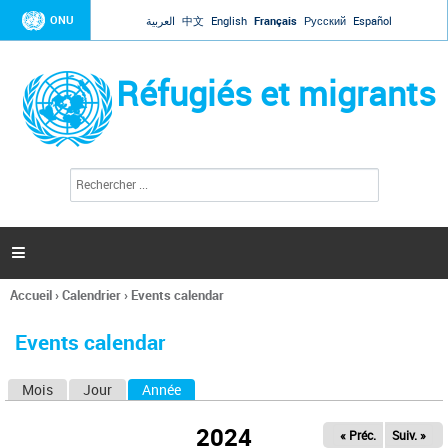
Jump to navigation
ONU
العربية
中文
English
Français
Русский
Español
Réfugiés et migrants
R
F
e
o
c
r
h
e
m
r

u
c
l
h
Accueil
›
Calendrier
›
Events calendar
a
e
Vous
r
i
êtes
r
Events calendar
ici
e
d
Mois
Jour
Année
(onglet actif)
O
e
r
n
e
2024
« Préc.
Suiv. »
g