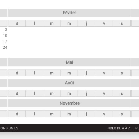
Février
d
l
m
m
j
v
s
3
10
17
24
Mai
d
l
m
m
j
v
s
Août
d
l
m
m
j
v
s
Novembre
d
l
m
m
j
v
s
IONS UNIES
INDEX DE A À Z
PL