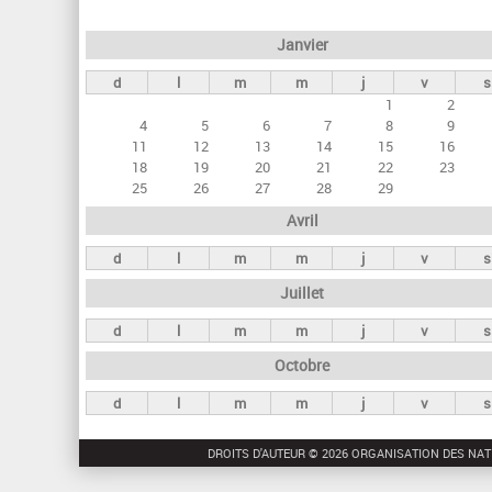
e
Janvier
t
d
l
m
m
j
v
s
s
1
2
p
4
5
6
7
8
9
r
11
12
13
14
15
16
18
19
20
21
22
23
i
25
26
27
28
29
n
Avril
c
d
l
m
m
j
v
s
i
Juillet
p
a
d
l
m
m
j
v
s
u
Octobre
x
d
l
m
m
j
v
s
DROITS D'AUTEUR © 2026 ORGANISATION DES NAT