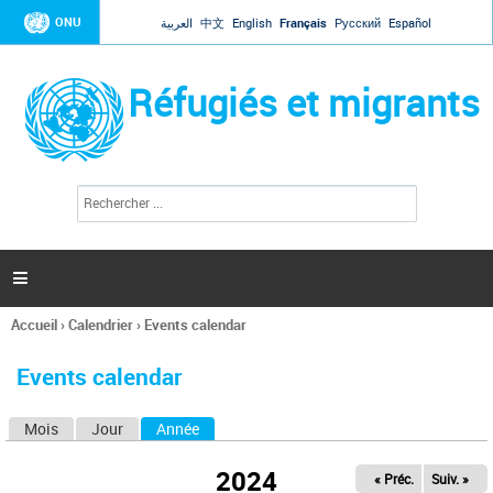
Jump to navigation
ONU
العربية
中文
English
Français
Русский
Español
Réfugiés et migrants
R
F
e
o
c
r
h
e
m
r

u
c
l
h
Accueil
›
Calendrier
›
Events calendar
a
e
Vous
r
i
êtes
r
Events calendar
ici
e
d
Mois
Jour
Année
(onglet actif)
O
e
r
n
e
2024
« Préc.
Suiv. »
g