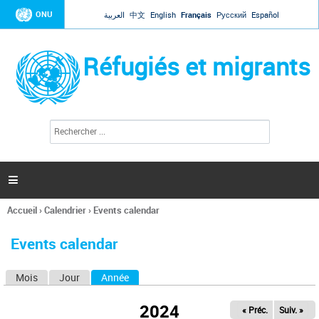
Jump to navigation
ONU
العربية
中文
English
Français
Русский
Español
Réfugiés et migrants
R
F
e
o
c
r
h
e
m
r

u
c
l
h
Accueil
›
Calendrier
›
Events calendar
a
e
Vous
r
i
êtes
r
Events calendar
ici
e
d
Mois
Jour
Année
(onglet actif)
O
e
r
n
e
2024
« Préc.
Suiv. »
g