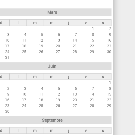
h
e
Mars
r
d
l
m
m
j
v
s
c
1
2
h
3
4
5
6
7
8
9
e
10
11
12
13
14
15
16
17
18
19
20
21
22
23
24
25
26
27
28
29
30
31
Juin
d
l
m
m
j
v
s
1
2
3
4
5
6
7
8
9
10
11
12
13
14
15
16
17
18
19
20
21
22
23
24
25
26
27
28
29
30
Septembre
d
l
m
m
j
v
s