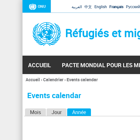
ONU
العربية
中文
English
Français
Русский
Réfugiés et mi
ACCUEIL
PACTE MONDIAL POUR LES M
Accueil
›
Calendrier
›
Events calendar
Vous
êtes
Events calendar
ici
O
Mois
Jour
Année
(onglet actif)
n
g
l