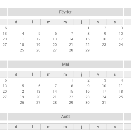
Février
d
l
m
m
j
v
s
6
1
2
3
13
4
5
6
7
8
9
10
20
11
12
13
14
15
16
17
27
18
19
20
21
22
23
24
25
26
27
28
29
Mai
d
l
m
m
j
v
s
6
1
2
3
4
13
5
6
7
8
9
10
11
20
12
13
14
15
16
17
18
27
19
20
21
22
23
24
25
26
27
28
29
30
31
Août
d
l
m
m
j
v
s