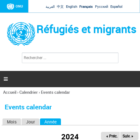
Jump to navigation
ONU
العربية
中文
English
Français
Русский
Español
Réfugiés et migrants
R
F
e
o
c
r
h
e
m
r

u
c
l
h
Accueil
›
Calendrier
›
Events calendar
a
e
Vous
r
i
êtes
r
Events calendar
ici
e
d
Mois
Jour
Année
(onglet actif)
O
e
r
n
e
2024
« Préc.
Suiv. »
g