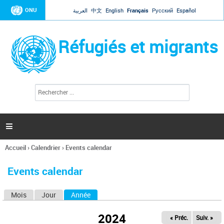
Jump to navigation
ONU
العربية
中文
English
Français
Русский
Español
Réfugiés et migrants
R
F
e
o
c
r
h
e
m
r

u
c
l
h
Accueil
›
Calendrier
›
Events calendar
a
e
Vous
r
i
êtes
r
Events calendar
ici
e
d
Mois
Jour
Année
(onglet actif)
O
e
r
n
e
2024
« Préc.
Suiv. »
g