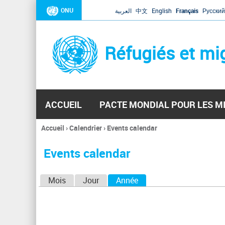
ONU
العربية
中文
English
Français
Русский
Réfugiés et mi
ACCUEIL
PACTE MONDIAL POUR LES M
Accueil
›
Calendrier
›
Events calendar
Vous
êtes
Events calendar
ici
O
Mois
Jour
Année
(onglet actif)
n
g
l