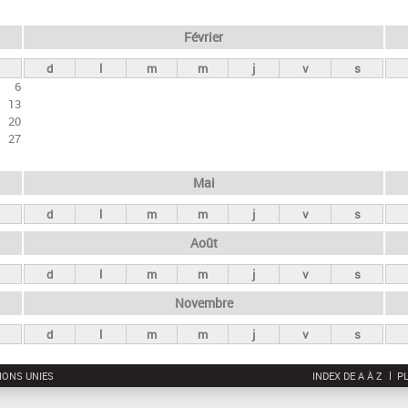
Février
d
l
m
m
j
v
s
6
13
20
27
Mai
d
l
m
m
j
v
s
Août
d
l
m
m
j
v
s
Novembre
d
l
m
m
j
v
s
IONS UNIES
INDEX DE A À Z
PL