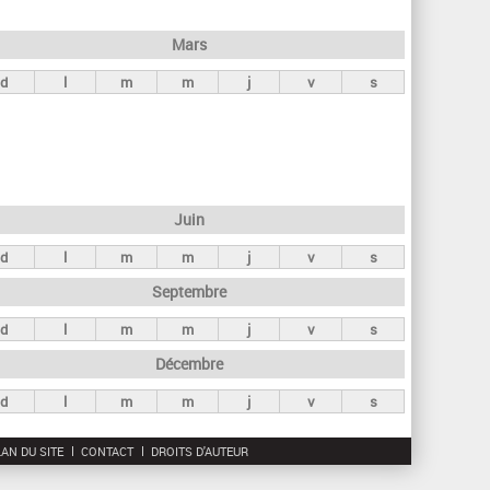
h
e
Mars
r
d
l
m
m
j
v
s
c
h
e
Juin
d
l
m
m
j
v
s
Septembre
d
l
m
m
j
v
s
Décembre
d
l
m
m
j
v
s
AN DU SITE
CONTACT
DROITS D'AUTEUR