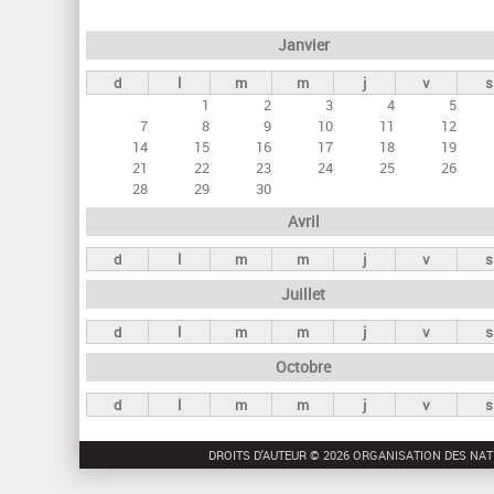
e
Janvier
t
d
l
m
m
j
v
s
s
1
2
3
4
5
p
7
8
9
10
11
12
r
14
15
16
17
18
19
21
22
23
24
25
26
i
28
29
30
n
Avril
c
d
l
m
m
j
v
s
i
Juillet
p
a
d
l
m
m
j
v
s
u
Octobre
x
d
l
m
m
j
v
s
DROITS D'AUTEUR © 2026 ORGANISATION DES NAT