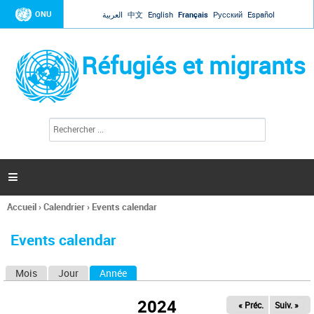
Jump to navigation
ONU
العربية
中文
English
Français
Русский
Español
Réfugiés et migrants
R
F
e
o
c
r
h
e
m
r

u
c
l
h
Accueil
›
Calendrier
›
Events calendar
a
e
Vous
r
i
êtes
r
Events calendar
ici
e
d
Mois
Jour
Année
(onglet actif)
O
e
r
n
e
2024
« Préc.
Suiv. »
g