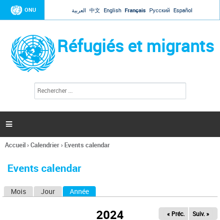
Jump to navigation
ONU
العربية
中文
English
Français
Русский
Español
Réfugiés et migrants
R
F
e
o
c
r
h
e
m
r

u
c
l
h
Accueil
›
Calendrier
›
Events calendar
a
e
Vous
r
i
êtes
r
Events calendar
ici
e
d
Mois
Jour
Année
(onglet actif)
O
e
r
n
e
2024
« Préc.
Suiv. »
g