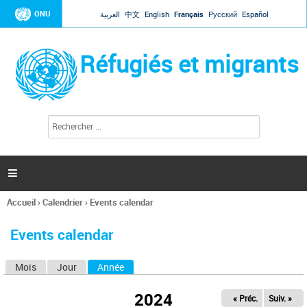
Jump to navigation
ONU
العربية
中文
English
Français
Русский
Español
Réfugiés et migrants
R
F
e
o
c
r
h
e
m
r

u
c
l
h
Accueil
›
Calendrier
›
Events calendar
a
e
Vous
r
i
êtes
r
Events calendar
ici
e
d
Mois
Jour
Année
(onglet actif)
O
e
r
n
e
2024
« Préc.
Suiv. »
g