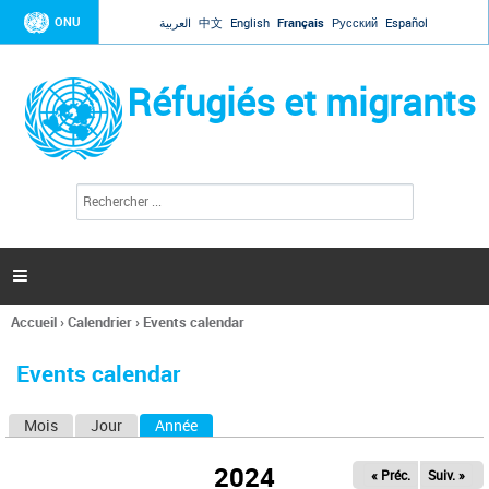
Jump to navigation
ONU
العربية
中文
English
Français
Русский
Español
Réfugiés et migrants
R
F
e
o
c
r
h
e
m
r

u
c
l
h
Accueil
›
Calendrier
›
Events calendar
a
e
Vous
r
i
êtes
r
Events calendar
ici
e
d
Mois
Jour
Année
(onglet actif)
O
e
r
n
e
2024
« Préc.
Suiv. »
g