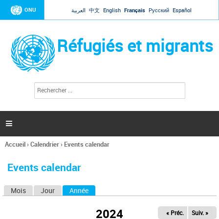
Jump to navigation
ONU
العربية
中文
English
Français
Русский
Español
Réfugiés et migrants
R
F
e
o
c
r
h
e
m
r

u
c
l
h
Accueil
›
Calendrier
›
Events calendar
a
e
Vous
r
i
êtes
r
Events calendar
ici
e
d
Mois
Jour
Année
(onglet actif)
O
e
r
n
e
2024
« Préc.
Suiv. »
g