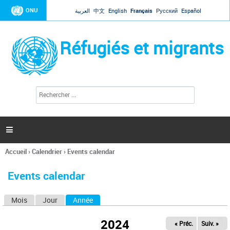
Jump to navigation
ONU
العربية
中文
English
Français
Русский
Español
Réfugiés et migrants
R
F
e
o
c
r
h
e
m
r

u
c
l
h
Accueil
›
Calendrier
›
Events calendar
a
e
Vous
r
i
êtes
r
Events calendar
ici
e
d
Mois
Jour
Année
(onglet actif)
O
e
r
n
e
2024
« Préc.
Suiv. »
g