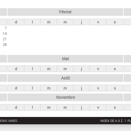
Février
d
l
m
m
j
v
s
7
14
21
28
Mai
d
l
m
m
j
v
s
Août
d
l
m
m
j
v
s
Novembre
d
l
m
m
j
v
s
IONS UNIES
INDEX DE A À Z
PL