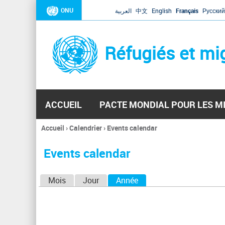
ONU
العربية
中文
English
Français
Русский
Réfugiés et mi
ACCUEIL
PACTE MONDIAL POUR LES M
Accueil
›
Calendrier
›
Events calendar
Vous
êtes
Events calendar
ici
O
Mois
Jour
Année
(onglet actif)
n
g
l