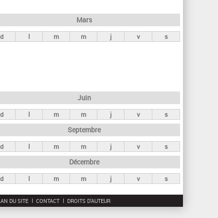
h
e
Mars
r
d
l
m
m
j
v
s
c
h
e
Juin
d
l
m
m
j
v
s
Septembre
d
l
m
m
j
v
s
Décembre
d
l
m
m
j
v
s
AN DU SITE
CONTACT
DROITS D'AUTEUR