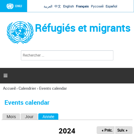
Jump to navigation
ONU
العربية
中文
English
Français
Русский
Español
Réfugiés et migrants
R
F
e
o
c
r
h
e
m
r

u
c
l
h
Accueil
›
Calendrier
›
Events calendar
a
e
Vous
r
i
êtes
r
Events calendar
ici
e
d
Mois
Jour
Année
(onglet actif)
O
e
r
n
e
2024
« Préc.
Suiv. »
g