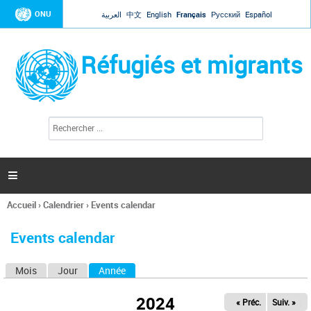
Jump to navigation
ONU
العربية
中文
English
Français
Русский
Español
Réfugiés et migrants
R
F
e
o
c
r
h
e
m
r

u
c
l
h
Accueil
›
Calendrier
›
Events calendar
a
e
Vous
r
i
êtes
r
Events calendar
ici
e
d
Mois
Jour
Année
(onglet actif)
O
e
r
n
e
2024
« Préc.
Suiv. »
g