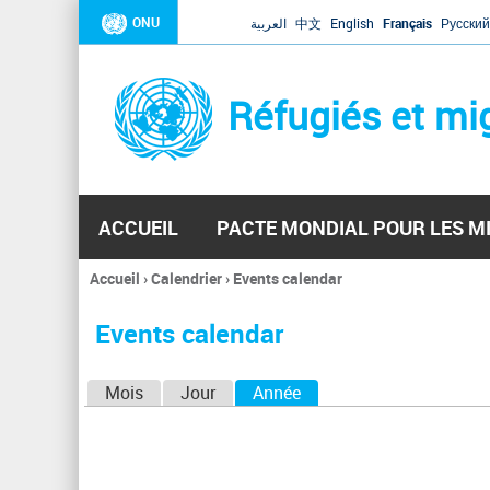
ONU
العربية
中文
English
Français
Русский
Réfugiés et mi
ACCUEIL
PACTE MONDIAL POUR LES M
Accueil
›
Calendrier
›
Events calendar
Vous
êtes
Events calendar
ici
O
Mois
Jour
Année
(onglet actif)
n
g
l