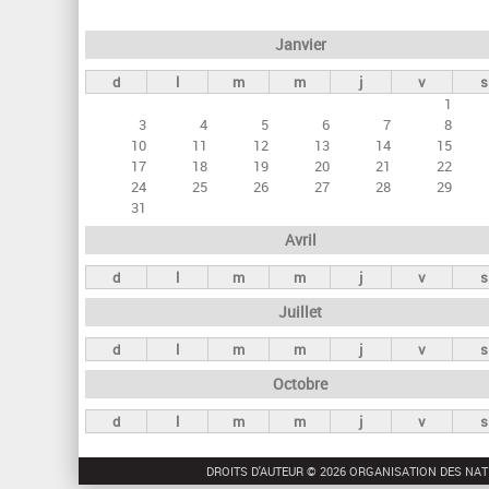
e
Janvier
t
d
l
m
m
j
v
s
s
1
p
3
4
5
6
7
8
r
10
11
12
13
14
15
17
18
19
20
21
22
i
24
25
26
27
28
29
n
31
c
Avril
i
d
l
m
m
j
v
s
p
Juillet
a
d
l
m
m
j
v
s
u
Octobre
x
d
l
m
m
j
v
s
DROITS D'AUTEUR © 2026 ORGANISATION DES NAT