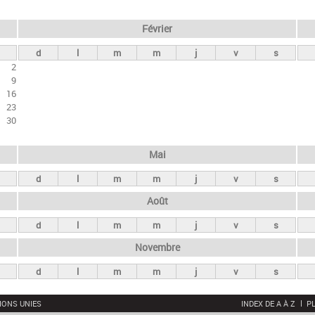
Février
d
l
m
m
j
v
s
2
9
16
23
30
Mai
d
l
m
m
j
v
s
Août
d
l
m
m
j
v
s
Novembre
d
l
m
m
j
v
s
IONS UNIES
INDEX DE A À Z
PL