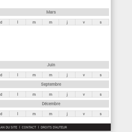
h
e
Mars
r
d
l
m
m
j
v
s
c
h
e
Juin
d
l
m
m
j
v
s
Septembre
d
l
m
m
j
v
s
Décembre
d
l
m
m
j
v
s
AN DU SITE
CONTACT
DROITS D'AUTEUR