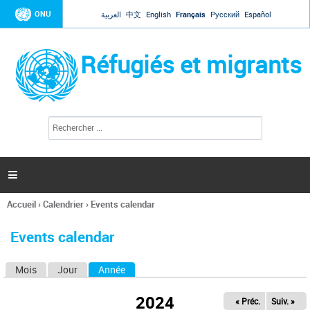
Jump to navigation
ONU
العربية
中文
English
Français
Русский
Español
Réfugiés et migrants
R
F
e
o
c
r
h
e
m
r

u
c
l
h
Accueil
›
Calendrier
›
Events calendar
a
e
Vous
r
i
êtes
r
Events calendar
ici
e
d
Mois
Jour
Année
(onglet actif)
O
e
r
n
e
2024
« Préc.
Suiv. »
g