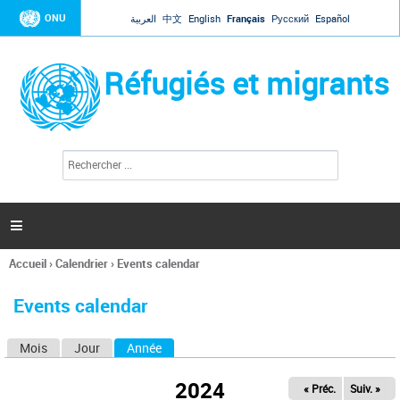
Jump to navigation
ONU
العربية
中文
English
Français
Русский
Español
Réfugiés et migrants
R
F
e
o
c
r
h
e
m
r

u
c
l
h
Accueil
›
Calendrier
›
Events calendar
a
e
Vous
r
i
êtes
r
Events calendar
ici
e
d
Mois
Jour
Année
(onglet actif)
O
e
r
n
e
2024
« Préc.
Suiv. »
g