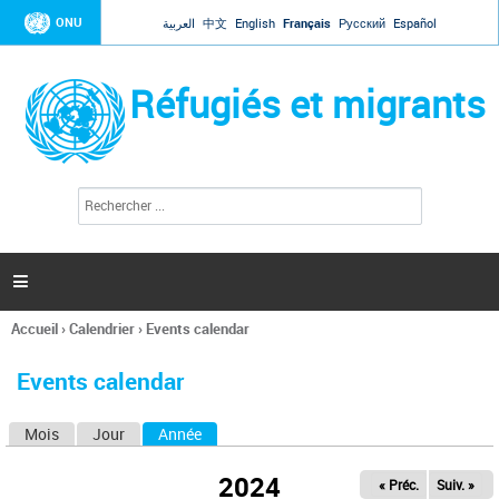
Jump to navigation
ONU
العربية
中文
English
Français
Русский
Español
Réfugiés et migrants
R
F
e
o
c
r
h
e
m
r

u
c
l
h
Accueil
›
Calendrier
›
Events calendar
a
e
Vous
r
i
êtes
r
Events calendar
ici
e
d
Mois
Jour
Année
(onglet actif)
O
e
r
n
e
2024
« Préc.
Suiv. »
g