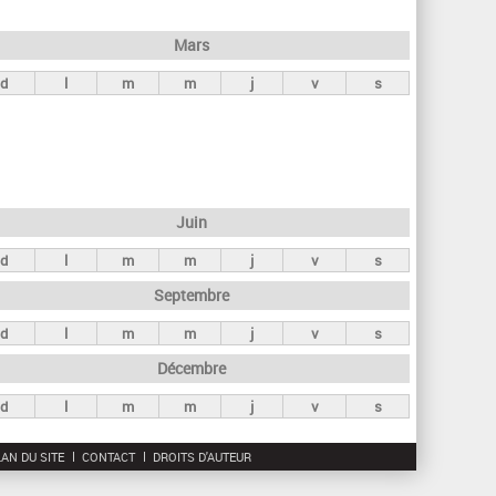
h
e
Mars
r
d
l
m
m
j
v
s
c
h
e
Juin
d
l
m
m
j
v
s
Septembre
d
l
m
m
j
v
s
Décembre
d
l
m
m
j
v
s
AN DU SITE
CONTACT
DROITS D'AUTEUR