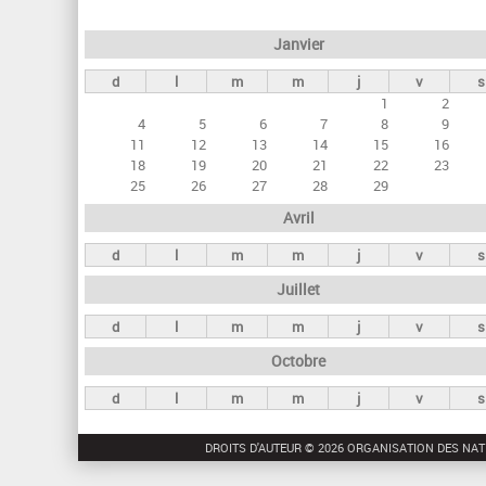
e
Janvier
t
d
l
m
m
j
v
s
s
1
2
p
4
5
6
7
8
9
r
11
12
13
14
15
16
18
19
20
21
22
23
i
25
26
27
28
29
n
Avril
c
d
l
m
m
j
v
s
i
Juillet
p
a
d
l
m
m
j
v
s
u
Octobre
x
d
l
m
m
j
v
s
DROITS D'AUTEUR © 2026 ORGANISATION DES NAT