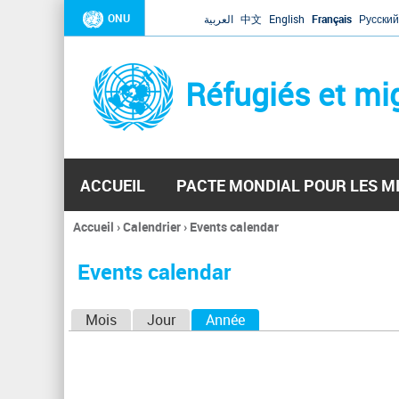
ONU
العربية
中文
English
Français
Русский
Réfugiés et mi
ACCUEIL
PACTE MONDIAL POUR LES M
Accueil
›
Calendrier
›
Events calendar
Vous
êtes
Events calendar
ici
O
Mois
Jour
Année
(onglet actif)
n
g
l