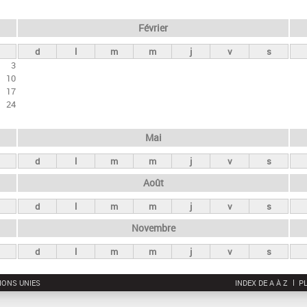
Février
d
l
m
m
j
v
s
3
10
17
24
Mai
d
l
m
m
j
v
s
Août
d
l
m
m
j
v
s
Novembre
d
l
m
m
j
v
s
IONS UNIES
INDEX DE A À Z
PL