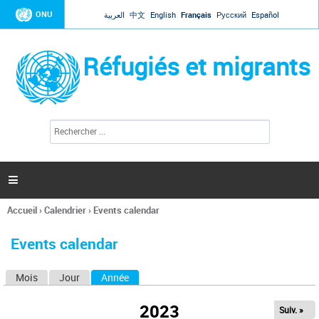
Jump to navigation
ONU
العربية
中文
English
Français
Русский
Español
Réfugiés et migrants
R
F
e
o
c
r
h
e
m
r

u
c
l
h
Accueil
›
Calendrier
›
Events calendar
a
e
Vous
r
i
êtes
r
Events calendar
ici
e
d
Mois
Jour
Année
(onglet actif)
O
e
r
n
e
2023
Suiv. »
g