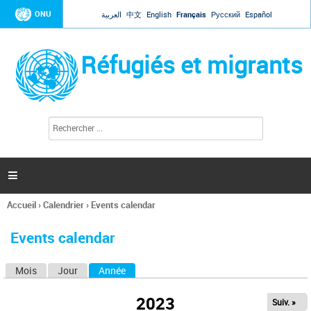
Jump to navigation
ONU
العربية
中文
English
Français
Русский
Español
Réfugiés et migrants
R
F
e
o
c
r
h
e
m
r

u
c
l
h
Accueil
›
Calendrier
›
Events calendar
a
e
Vous
r
i
êtes
r
Events calendar
ici
e
d
Mois
Jour
Année
(onglet actif)
O
e
r
n
e
2023
Suiv. »
g