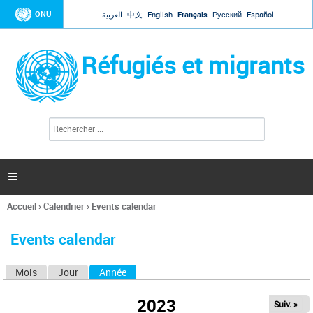
Jump to navigation
ONU
العربية
中文
English
Français
Русский
Español
Réfugiés et migrants
R
F
e
o
c
r
h
e
m
r

u
c
l
h
Accueil
›
Calendrier
›
Events calendar
a
e
Vous
r
i
êtes
r
Events calendar
ici
e
d
Mois
Jour
Année
(onglet actif)
O
e
r
n
e
2023
Suiv. »
g