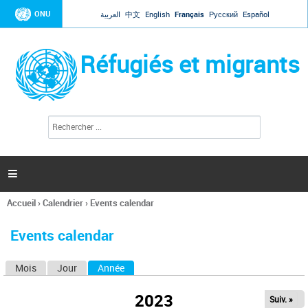
Jump to navigation
ONU
العربية
中文
English
Français
Русский
Español
Réfugiés et migrants
R
F
e
o
c
r
h
e
m
r

u
c
l
h
Accueil
›
Calendrier
›
Events calendar
a
e
Vous
r
i
êtes
r
Events calendar
ici
e
d
Mois
Jour
Année
(onglet actif)
O
e
r
n
e
2023
Suiv. »
g