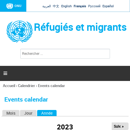
Jump to navigation
ONU
العربية
中文
English
Français
Русский
Español
Réfugiés et migrants
R
F
e
o
c
r
h
e
m
r

u
c
l
h
Accueil
›
Calendrier
›
Events calendar
a
e
Vous
r
i
êtes
r
Events calendar
ici
e
d
Mois
Jour
Année
(onglet actif)
O
e
r
n
e
2023
Suiv. »
g