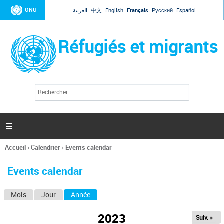
Jump to navigation
ONU
العربية
中文
English
Français
Русский
Español
Réfugiés et migrants
R
F
e
o
c
r
h
e
m
r

u
c
l
h
Accueil
›
Calendrier
›
Events calendar
a
e
Vous
r
i
êtes
r
Events calendar
ici
e
d
Mois
Jour
Année
(onglet actif)
O
e
r
n
e
2023
Suiv. »
g