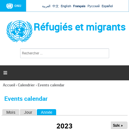
Jump to navigation
ONU
العربية
中文
English
Français
Русский
Español
Réfugiés et migrants
R
F
e
o
c
r
h
e
m
r

u
c
l
h
Accueil
›
Calendrier
›
Events calendar
a
e
Vous
r
i
êtes
r
Events calendar
ici
e
d
Mois
Jour
Année
(onglet actif)
O
e
r
n
e
2023
Suiv. »
g