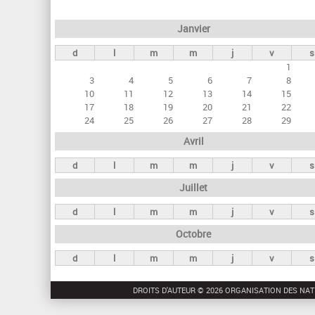
e
Janvier
t
d
l
m
m
j
v
s
s
1
p
3
4
5
6
7
8
r
10
11
12
13
14
15
17
18
19
20
21
22
i
24
25
26
27
28
29
n
Avril
c
d
l
m
m
j
v
s
i
Juillet
p
a
d
l
m
m
j
v
s
u
Octobre
x
d
l
m
m
j
v
s
DROITS D'AUTEUR © 2026 ORGANISATION DES NAT