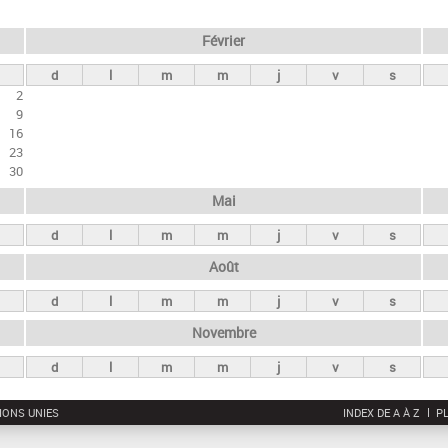
Février
d
l
m
m
j
v
s
2
9
16
23
30
Mai
d
l
m
m
j
v
s
Août
d
l
m
m
j
v
s
Novembre
d
l
m
m
j
v
s
IONS UNIES
INDEX DE A À Z
PL