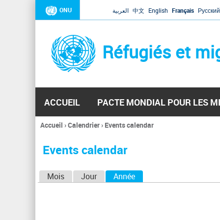
ONU
العربية
中文
English
Français
Русский
Réfugiés et mi
ACCUEIL
PACTE MONDIAL POUR LES M
Accueil
›
Calendrier
›
Events calendar
Vous
êtes
Events calendar
ici
O
Mois
Jour
Année
(onglet actif)
n
g
l