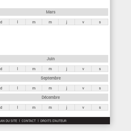
h
e
Mars
r
d
l
m
m
j
v
s
c
h
e
Juin
d
l
m
m
j
v
s
Septembre
d
l
m
m
j
v
s
Décembre
d
l
m
m
j
v
s
AN DU SITE
CONTACT
DROITS D'AUTEUR