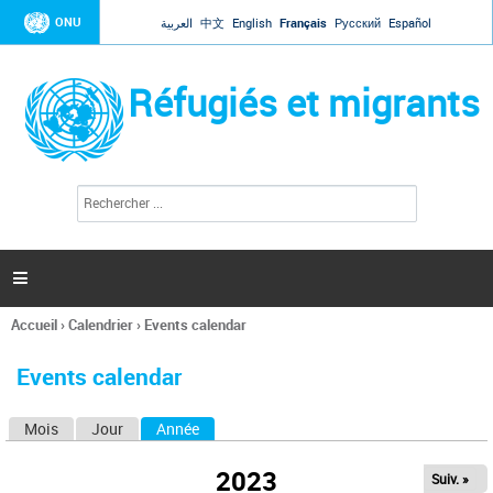
Jump to navigation
ONU
العربية
中文
English
Français
Русский
Español
Réfugiés et migrants
R
F
e
o
c
r
h
e
m
r

u
c
l
h
Accueil
›
Calendrier
›
Events calendar
a
e
Vous
r
i
êtes
r
Events calendar
ici
e
d
Mois
Jour
Année
(onglet actif)
O
e
r
n
e
2023
Suiv. »
g