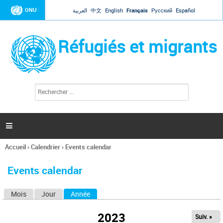
Jump to navigation
ONU
العربية
中文
English
Français
Русский
Español
Réfugiés et migrants
R
F
e
o
c
r
h
e
m
r

u
c
l
h
Accueil
›
Calendrier
›
Events calendar
a
e
Vous
r
i
êtes
r
Events calendar
ici
e
d
Mois
Jour
Année
(onglet actif)
O
e
r
n
e
2023
Suiv. »
g