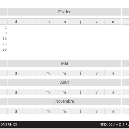
Février
d
l
m
m
j
v
s
2
9
16
23
30
Mai
d
l
m
m
j
v
s
Août
d
l
m
m
j
v
s
Novembre
d
l
m
m
j
v
s
IONS UNIES
INDEX DE A À Z
PL