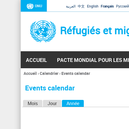
ONU
العربية
中文
English
Français
Русский
Réfugiés et mi
ACCUEIL
PACTE MONDIAL POUR LES M
Accueil
›
Calendrier
›
Events calendar
Vous
êtes
Events calendar
ici
O
Mois
Jour
Année
(onglet actif)
n
g
l