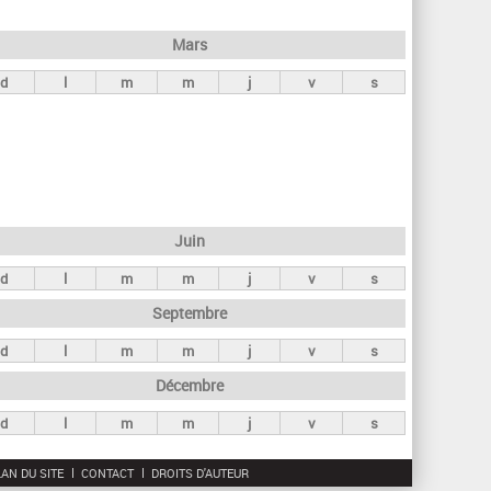
h
e
Mars
r
d
l
m
m
j
v
s
c
h
e
Juin
d
l
m
m
j
v
s
Septembre
d
l
m
m
j
v
s
Décembre
d
l
m
m
j
v
s
AN DU SITE
CONTACT
DROITS D'AUTEUR