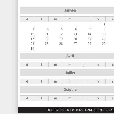
e
Janvier
t
d
l
m
m
j
v
s
s
1
p
3
4
5
6
7
8
r
10
11
12
13
14
15
17
18
19
20
21
22
i
24
25
26
27
28
29
n
31
c
Avril
i
d
l
m
m
j
v
s
p
Juillet
a
d
l
m
m
j
v
s
u
Octobre
x
d
l
m
m
j
v
s
DROITS D'AUTEUR © 2026 ORGANISATION DES NAT