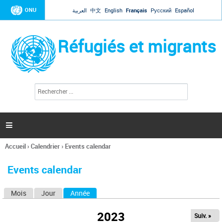
Jump to navigation
ONU
العربية
中文
English
Français
Русский
Español
Réfugiés et migrants
R
F
e
o
c
r
h
e
m
r

u
c
l
h
Accueil
›
Calendrier
›
Events calendar
a
e
Vous
r
i
êtes
r
Events calendar
ici
e
d
Mois
Jour
Année
(onglet actif)
O
e
r
n
e
2023
Suiv. »
g