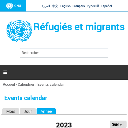
Jump to navigation
ONU
العربية
中文
English
Français
Русский
Español
Réfugiés et migrants
R
F
e
o
c
r
h
e
m
r

u
c
l
h
Accueil
›
Calendrier
›
Events calendar
a
e
Vous
r
i
êtes
r
Events calendar
ici
e
d
Mois
Jour
Année
(onglet actif)
O
e
r
n
e
2023
Suiv. »
g