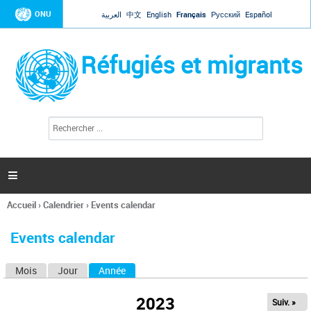
Jump to navigation
ONU
العربية
中文
English
Français
Русский
Español
Réfugiés et migrants
R
F
e
o
c
r
h
e
m
r

u
c
l
h
Accueil
›
Calendrier
›
Events calendar
a
e
Vous
r
i
êtes
r
Events calendar
ici
e
d
Mois
Jour
Année
(onglet actif)
O
e
r
n
e
2023
Suiv. »
g