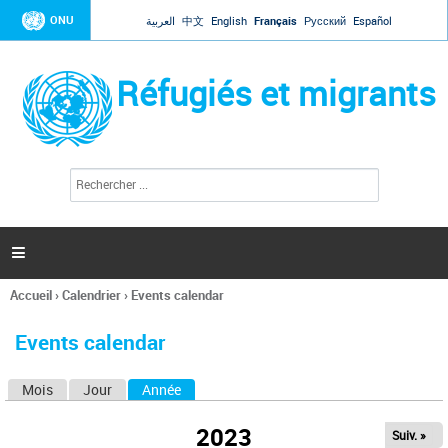
Jump to navigation
ONU
العربية
中文
English
Français
Русский
Español
Réfugiés et migrants
R
F
e
o
c
r
h
e
m
r

u
c
l
h
Accueil
›
Calendrier
›
Events calendar
a
e
Vous
r
i
êtes
r
Events calendar
ici
e
d
Mois
Jour
Année
(onglet actif)
O
e
r
n
e
2023
Suiv. »
g