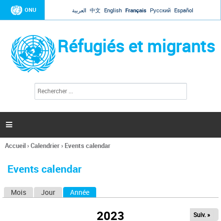
Jump to navigation
ONU
العربية
中文
English
Français
Русский
Español
Réfugiés et migrants
R
F
e
o
c
r
h
e
m
r

u
c
l
h
Accueil
›
Calendrier
›
Events calendar
a
e
Vous
r
i
êtes
r
Events calendar
ici
e
d
Mois
Jour
Année
(onglet actif)
O
e
r
n
e
2023
Suiv. »
g