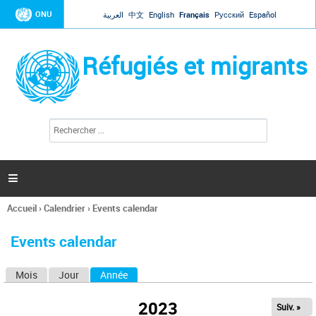
Jump to navigation
ONU
العربية
中文
English
Français
Русский
Español
Réfugiés et migrants
R
F
e
o
c
r
h
e
m
r

u
c
l
h
Accueil
›
Calendrier
›
Events calendar
a
e
Vous
r
i
êtes
r
Events calendar
ici
e
d
Mois
Jour
Année
(onglet actif)
O
e
r
n
e
2023
Suiv. »
g