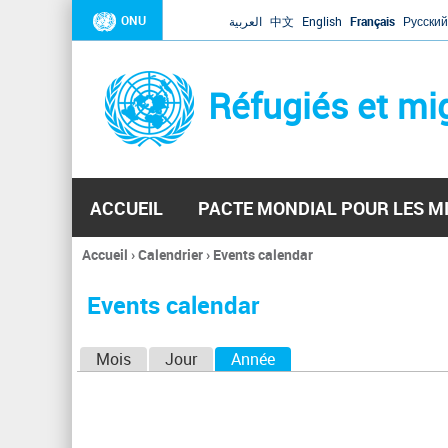
ONU
العربية
中文
English
Français
Русский
Réfugiés et mi
ACCUEIL
PACTE MONDIAL POUR LES M
Accueil
›
Calendrier
›
Events calendar
Vous
êtes
Events calendar
ici
O
Mois
Jour
Année
(onglet actif)
n
g
l