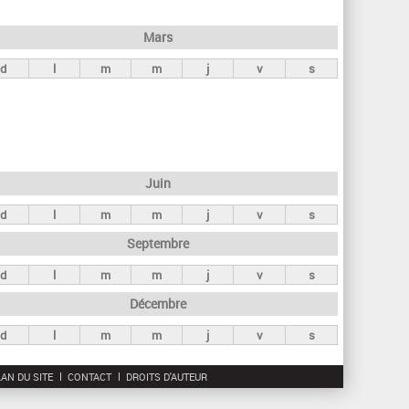
h
e
Mars
r
d
l
m
m
j
v
s
c
h
e
Juin
d
l
m
m
j
v
s
Septembre
d
l
m
m
j
v
s
Décembre
d
l
m
m
j
v
s
AN DU SITE
CONTACT
DROITS D'AUTEUR