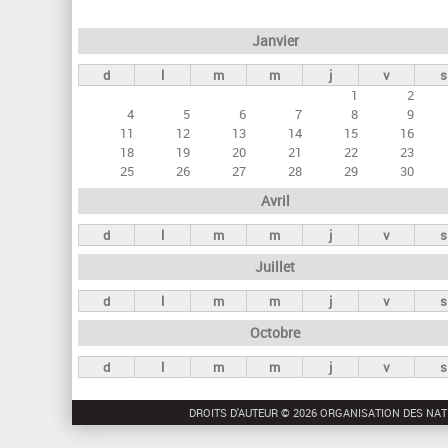
e
Janvier
t
d
l
m
m
j
v
s
s
1
2
p
4
5
6
7
8
9
r
11
12
13
14
15
16
18
19
20
21
22
23
i
25
26
27
28
29
30
n
Avril
c
d
l
m
m
j
v
s
i
Juillet
p
a
d
l
m
m
j
v
s
u
Octobre
x
d
l
m
m
j
v
s
DROITS D'AUTEUR © 2026 ORGANISATION DES NAT