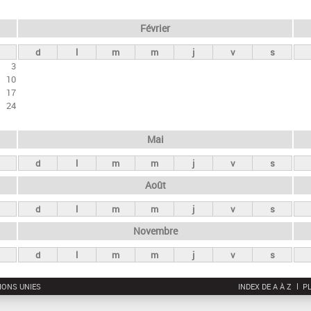
Février
d
l
m
m
j
v
s
3
10
17
24
Mai
d
l
m
m
j
v
s
Août
d
l
m
m
j
v
s
Novembre
d
l
m
m
j
v
s
IONS UNIES
INDEX DE A À Z
PL