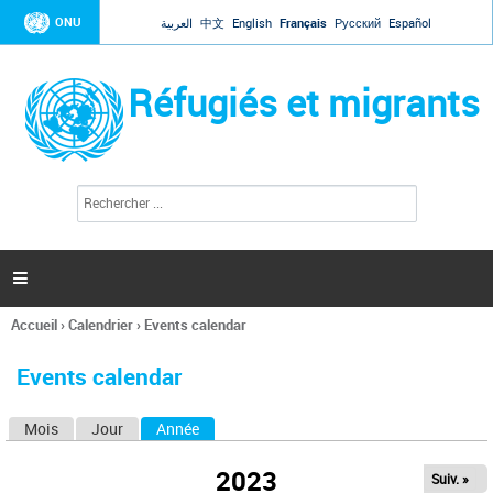
Jump to navigation
ONU
العربية
中文
English
Français
Русский
Español
Réfugiés et migrants
R
F
e
o
c
r
h
e
m
r

u
c
l
h
Accueil
›
Calendrier
›
Events calendar
a
e
Vous
r
i
êtes
r
Events calendar
ici
e
d
Mois
Jour
Année
(onglet actif)
O
e
r
n
e
2023
Suiv. »
g