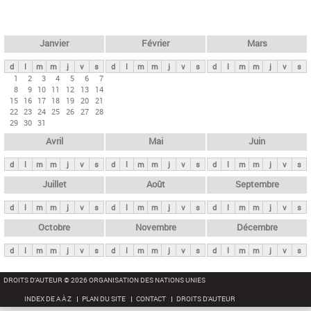
c
l
h
e
e
r
t
Janvier
Février
Mars
c
s
h
d
l
m
m
j
v
s
d
l
m
m
j
v
s
d
l
m
m
j
v
s
p
1
2
3
4
5
6
7
e
8
9
10
11
12
13
14
r
15
16
17
18
19
20
21
i
22
23
24
25
26
27
28
29
30
31
n
Avril
Mai
Juin
c
i
d
l
m
m
j
v
s
d
l
m
m
j
v
s
d
l
m
m
j
v
s
p
Juillet
Août
Septembre
a
d
l
m
m
j
v
s
d
l
m
m
j
v
s
d
l
m
m
j
v
s
u
x
Octobre
Novembre
Décembre
d
l
m
m
j
v
s
d
l
m
m
j
v
s
d
l
m
m
j
v
s
DROITS D'AUTEUR © 2026 ORGANISATION DES NATIONS UNIES
INDEX DE A À Z
PLAN DU SITE
CONTACT
DROITS D'AUTEUR