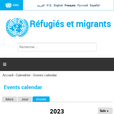
Jump to navigation
ONU
العربية
中文
English
Français
Русский
Español
Réfugiés et migrants
R
F
e
o
c
r
h
e
m
r

u
c
l
h
Accueil
›
Calendrier
›
Events calendar
a
e
Vous
r
i
êtes
r
Events calendar
ici
e
d
Mois
Jour
Année
(onglet actif)
O
e
r
n
e
2023
Suiv. »
g