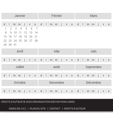
c
l
h
e
e
r
t
Janvier
Février
Mars
c
s
h
d
l
m
m
j
v
s
d
l
m
m
j
v
s
d
l
m
m
j
v
s
p
1
2
3
4
5
6
7
e
8
9
10
11
12
13
14
r
15
16
17
18
19
20
21
i
22
23
24
25
26
27
28
29
30
31
n
Avril
Mai
Juin
c
i
d
l
m
m
j
v
s
d
l
m
m
j
v
s
d
l
m
m
j
v
s
p
Juillet
Août
Septembre
a
d
l
m
m
j
v
s
d
l
m
m
j
v
s
d
l
m
m
j
v
s
u
x
Octobre
Novembre
Décembre
d
l
m
m
j
v
s
d
l
m
m
j
v
s
d
l
m
m
j
v
s
DROITS D'AUTEUR © 2026 ORGANISATION DES NATIONS UNIES
INDEX DE A À Z
PLAN DU SITE
CONTACT
DROITS D'AUTEUR