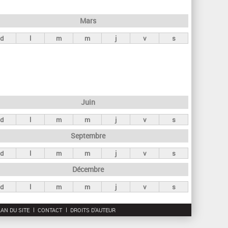
h
e
Mars
r
d
l
m
m
j
v
s
c
h
e
Juin
d
l
m
m
j
v
s
Septembre
d
l
m
m
j
v
s
Décembre
d
l
m
m
j
v
s
AN DU SITE
CONTACT
DROITS D'AUTEUR