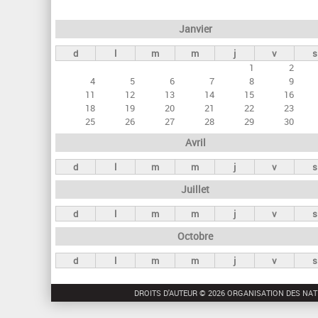
e
Janvier
t
d
l
m
m
j
v
s
s
1
2
p
4
5
6
7
8
9
r
11
12
13
14
15
16
18
19
20
21
22
23
i
25
26
27
28
29
30
n
Avril
c
d
l
m
m
j
v
s
i
Juillet
p
a
d
l
m
m
j
v
s
u
Octobre
x
d
l
m
m
j
v
s
DROITS D'AUTEUR © 2026 ORGANISATION DES NAT