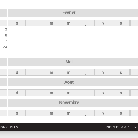
Février
d
l
m
m
j
v
s
3
10
17
24
Mai
d
l
m
m
j
v
s
Août
d
l
m
m
j
v
s
Novembre
d
l
m
m
j
v
s
IONS UNIES
INDEX DE A À Z
PL