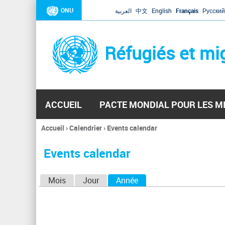
ONU
العربية
中文
English
Français
Русский
Réfugiés et mi
ACCUEIL
PACTE MONDIAL POUR LES M
Accueil
›
Calendrier
›
Events calendar
Vous
êtes
Events calendar
ici
O
Mois
Jour
Année
(onglet actif)
n
g
l