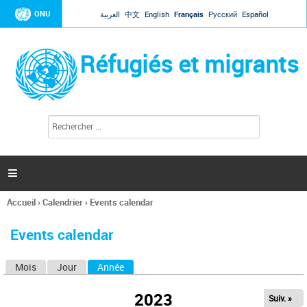
Jump to navigation
ONU
العربية
中文
English
Français
Русский
Español
Réfugiés et migrants
R
F
e
o
c
r
h
e
m
r

u
c
l
h
Accueil
›
Calendrier
›
Events calendar
a
e
Vous
r
i
êtes
r
Events calendar
ici
e
d
Mois
Jour
Année
(onglet actif)
O
e
r
n
e
2023
Suiv. »
g